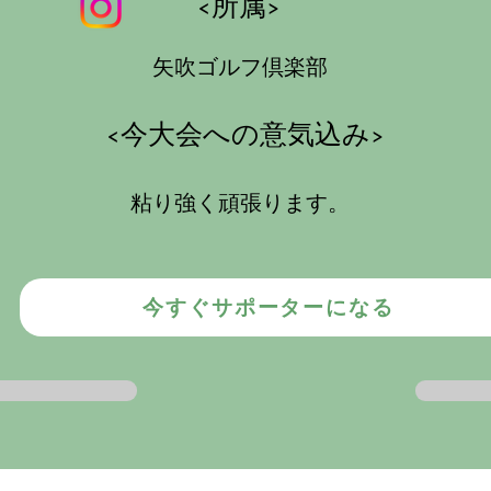
<所属>
矢吹ゴルフ倶楽部
​<今大会への意気込み>
粘り強く頑張ります。
今すぐサポーターになる