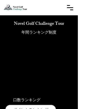
Novel Golf Challenge Tour
​年間ランキング制度
① ポイントランキング（大会成績）
大会の順位に応じてポイントを獲得。
第4回大会終了時のランキング上位者（1位、2位、3位）には、
▷翌年のプロテスト費用サポート（1位50万、2位30万、3位10万）
※獲得選手がJLPGA選手の場合は活動費用サポートとして同額支給
②サポーター口数ランキング
各大会で獲得したサポーター口数を合計し、
第4回大会終了時の《合計口数》ランキング上位者へ賞金を授与。
▷1位20万、2位10万、3位5万
口数ランキング