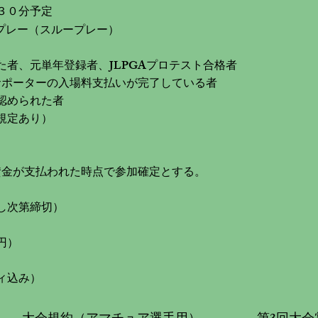
３０分予定
クプレー（スループレー）
者、元単年登録者、JLPGAプロテスト合格者
サポーターの入場料支払いが完了している者
認められた者
規定あり）
賛金が支払われた時点で参加確定とする。
し次第締切）
円）
ィ込み）