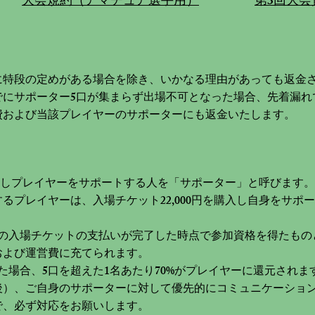
​大会規約（アマチュア選手用）
​第3回大
に特段の定めがある場合を除き、いかなる理由があっても返金
でにサポーター5口が集まらず出場不可となった場合、先着漏れ
費および当該プレイヤーのサポーターにも返金いたします。
を購入しプレイヤーをサポートする人を「サポーター」と呼びます。
るプレイヤーは、入場チケット22,000円を購入し自身をサポ
口の入場チケットの支払いが完了した時点で参加資格を得たもの
および運営費に充てられます。
た場合、5口を超えた1名あたり70%がプレイヤーに還元されま
後）、ご自身のサポーターに対して優先的にコミュニケーショ
で、必ず対応をお願いします。