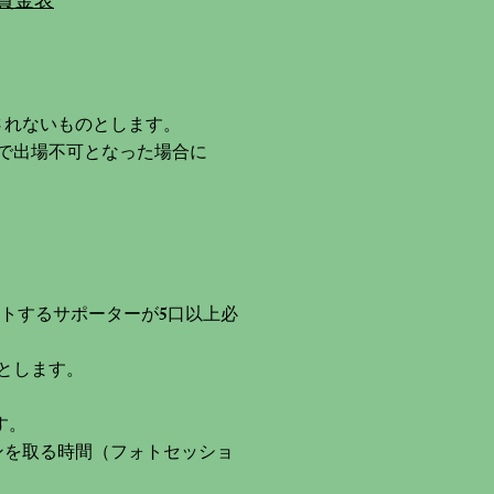
会賞金表
され
ないものとします。
で出場不可となった場合に
ートするサポーターが5口以上必
とします。
す。
ンを取る時間（フォトセッショ