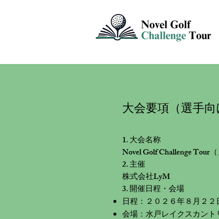
​大会要項（選手向
1. 大会名称
Novel Golf Challen
2. 主催
株式会社LyM
3. 開催日程・会場
日程：２０２６年８月２２
会場：水戸レイクスカント