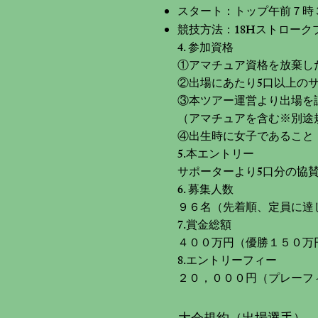
スタート：トップ午前７時
​競技方法：18Hストロー
4. 参加資格
①アマチュア資格を放棄した
②出場にあたり5口以上の
③本ツアー運営より出場を
（アマチュアを含む※別途
④出生時に女子であること
5.本エントリー
サポーターより5口分の協
6. 募集人数
９６名（先着順、定員に達
7.賞金総額
４００万円（優勝１５０万
8.エントリーフィー
​２０，０００円（プレーフ