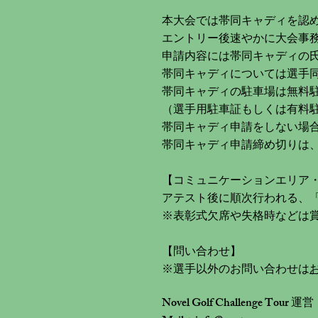
本大会では帯同キャディを認
エントリー後速やかに大会事
申請内容には帯同キャディの
帯同キャディについては選手
帯同キャディの駐車場は無料
（選手用駐車証もしくは有料
​帯同キャディ申請をしない場
帯同キャディ申請締め切りは、20
【コミュニケーションエリア
アテスト後に順次行われる、
※表彰式欠席や失格時などは
​【問い合わせ】
※選手以外のお問い合わせは
Novel Golf Challenge Tour 運営