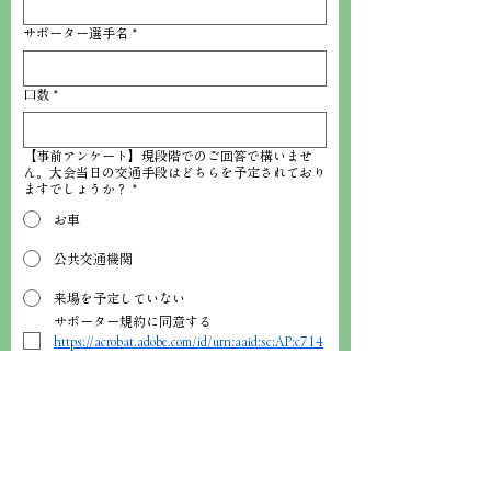
サポーター選手名
*
口数
*
【事前アンケート】現段階でのご回答で構いませ
ん。大会当日の交通手段はどちらを予定されており
ますでしょうか？
*
お車
公共交通機関
来場を予定していない
サポーター規約に同意する
https://acrobat.adobe.com/id/urn:aaid:sc:AP:c714
0e22-b14e-443d-af84-20fda4daa259
*
送信後は決済ページに移動し、サポーター協
賛金のお支払い手続きが必要となります。内
容を確認し、同意のうえ送信します。
*
決済ページへ移動する